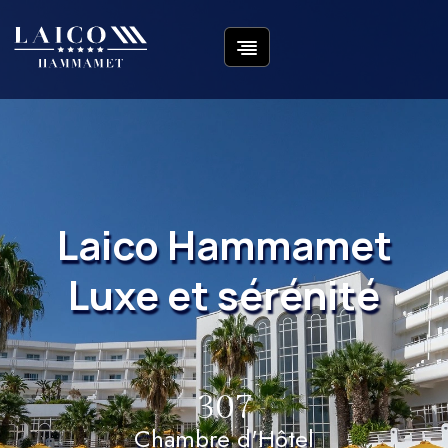
Laico Hammamet
Luxe et sérénité
307
Chambre d'Hôtel